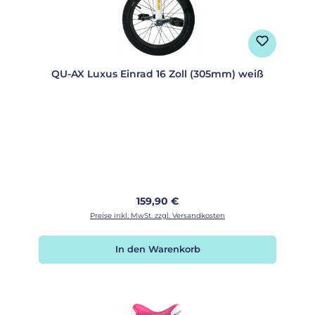
QU-AX Luxus Einrad 16 Zoll (305mm) weiß
Regulärer Preis:
159,90 €
Preise inkl. MwSt. zzgl. Versandkosten
In den Warenkorb