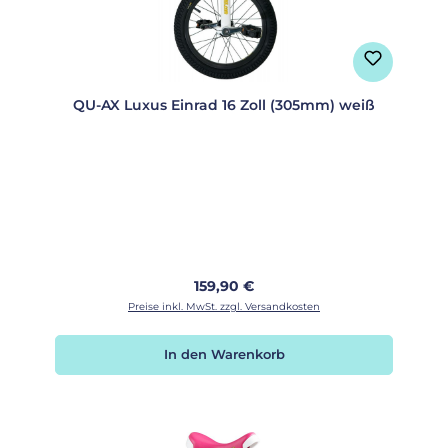
QU-AX Luxus Einrad 16 Zoll (305mm) weiß
Regulärer Preis:
159,90 €
Preise inkl. MwSt. zzgl. Versandkosten
In den Warenkorb