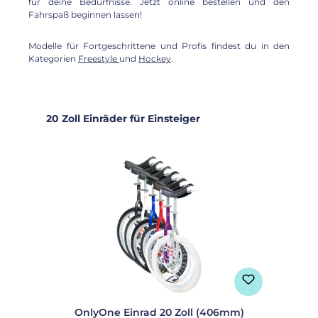
für deine Bedürfnisse. Jetzt online bestellen und den
Fahrspaß beginnen lassen!
Modelle für Fortgeschrittene und Profis findest du in den
Kategorien
Freestyle
und
Hockey
.
Produktgalerie überspringen
20 Zoll Einräder für Einsteiger
OnlyOne Einrad 20 Zoll (406mm)