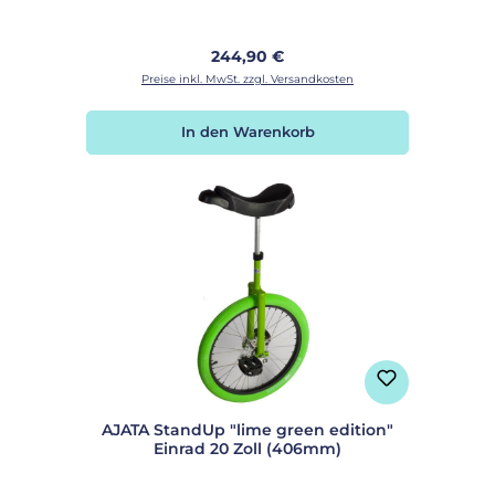
Regulärer Preis:
244,90 €
Preise inkl. MwSt. zzgl. Versandkosten
In den Warenkorb
AJATA StandUp "lime green edition"
Einrad 20 Zoll (406mm)