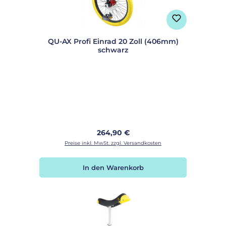
QU-AX Profi Einrad 20 Zoll (406mm)
schwarz
Regulärer Preis:
264,90 €
Preise inkl. MwSt. zzgl. Versandkosten
In den Warenkorb