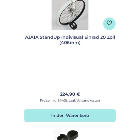
AJATA StandUp Indivisual Einrad 20 Zoll
(406mm)
Regulärer Preis:
224,90 €
Preise inkl. MwSt. zzgl. Versandkosten
In den Warenkorb