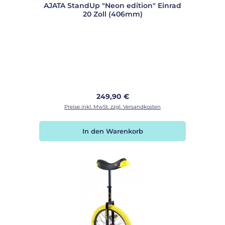
AJATA StandUp "Neon edition" Einrad
20 Zoll (406mm)
Regulärer Preis:
249,90 €
Preise inkl. MwSt. zzgl. Versandkosten
In den Warenkorb