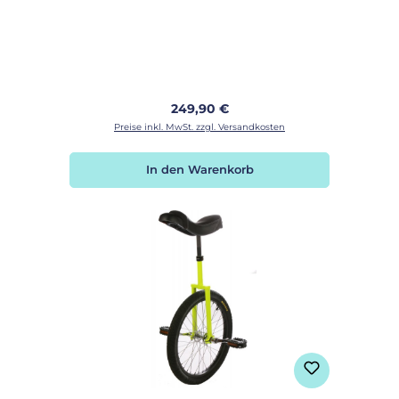
Regulärer Preis:
249,90 €
Preise inkl. MwSt. zzgl. Versandkosten
In den Warenkorb