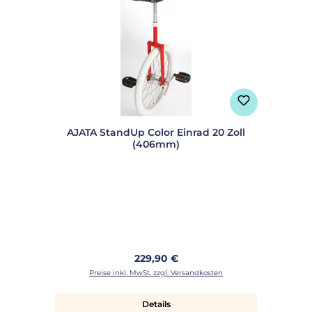
AJATA StandUp Color Einrad 20 Zoll
(406mm)
Regulärer Preis:
229,90 €
Preise inkl. MwSt. zzgl. Versandkosten
Details