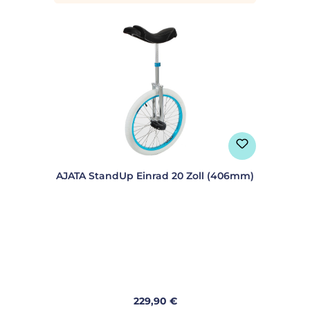
AJATA StandUp Einrad 20 Zoll (406mm)
Regulärer Preis:
229,90 €