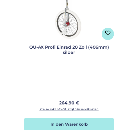
QU-AX Profi Einrad 20 Zoll (406mm)
silber
Regulärer Preis:
264,90 €
Preise inkl. MwSt. zzgl. Versandkosten
In den Warenkorb