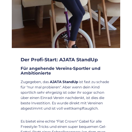
Der Profi-Start: AJATA StandUp
Für angehende Vereins-Sportler und
Ambitionierte
Zugegeben, das
AJATA StandUp
ist fast zu schade
für "nur mal probieren". Aber wenn dein Kind
sportlich sehr ehrgeizig ist oder ihr sogar schon
über einen Einrad-Verein nachdenkt, ist dies die
beste Investition. Es wurde direkt mit Vereinen
abgestimmt und ist voll wettkampftauglich.
Es bietet eine echte "Flat Crown" Gabel für alle
Freestyle-Tricks und einen super bequemen Gel-
Sattel. Statt eines Schnellspanners (an dem man