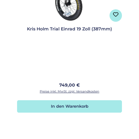
Kris Holm Trial Einrad 19 Zoll (387mm)
Regulärer Preis:
749,00 €
Preise inkl. MwSt. zzgl. Versandkosten
In den Warenkorb