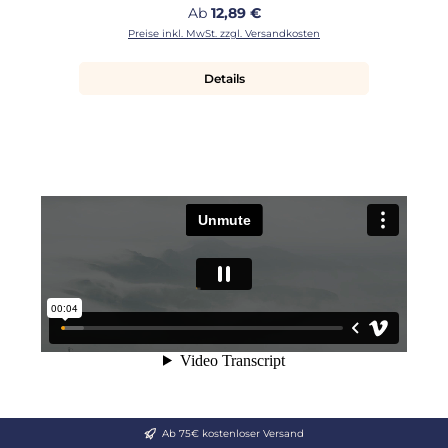
Regulärer Preis:
Ab
12,89 €
Preise inkl. MwSt. zzgl. Versandkosten
Details
Ab 75€ kostenloser Versand