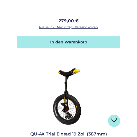
Regulärer Preis:
279,00 €
Preise inkl. MwSt. zzgl. Versandkosten
In den Warenkorb
QU-AX Trial Einrad 19 Zoll (387mm)