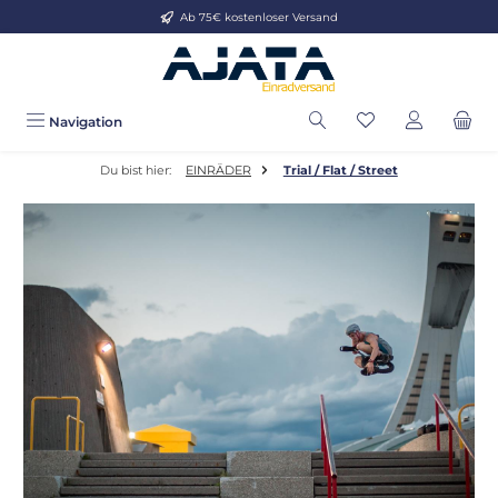
Ab 75€ kostenloser Versand
Zum Hauptinhalt springen
Navigation
Du bist hier:
EINRÄDER
Trial / Flat / Street