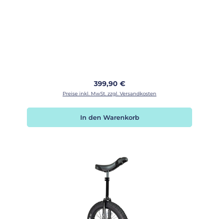
Regulärer Preis:
399,90 €
Preise inkl. MwSt. zzgl. Versandkosten
In den Warenkorb