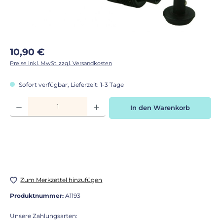
Regulärer Preis:
10,90 €
Preise inkl. MwSt. zzgl. Versandkosten
Sofort verfügbar, Lieferzeit: 1-3 Tage
Produkt Anzahl: Gib den gewünschten Wert ein oder benutze die Schaltflächen
In den Warenkorb
Zum Merkzettel hinzufügen
Produktnummer:
A1193
Unsere Zahlungsarten: