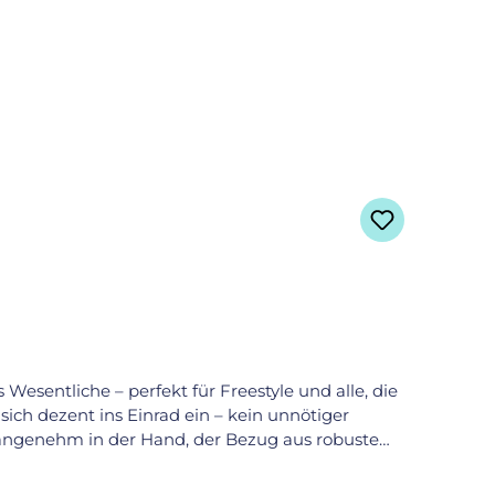
s Wesentliche – perfekt für Freestyle und alle, die
ich dezent ins Einrad ein – kein unnötiger
t angenehm in der Hand, der Bezug aus robustem
n erhöhen die Lebensdauer – auch bei intensiver
c Logo Basierend auf dem AJATA Indivisual