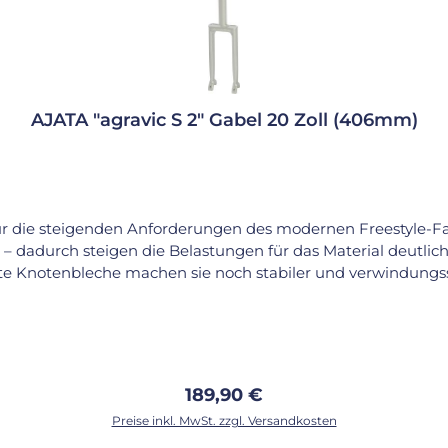
AJATA "agravic S 2" Gabel 20 Zoll (406mm)
ür die steigenden Anforderungen des modernen Freestyle-Fa
 dadurch steigen die Belastungen für das Material deutlich. 
e Knotenbleche machen sie noch stabiler und verwindungsst
chmale und extrem flache Gabelbrücke liegt ultranah am Rei
fläche. Durch das optimierte Design erlaubt die reduziert
ks zusätzliche Kontrolle gibt. Mit einem Gewicht von ca 830
el die perfekte Balance zwischen Stabilität, Performance un
Wettkampf auf höchstem Niveau.
Regulärer Preis:
189,90 €
Preise inkl. MwSt. zzgl. Versandkosten