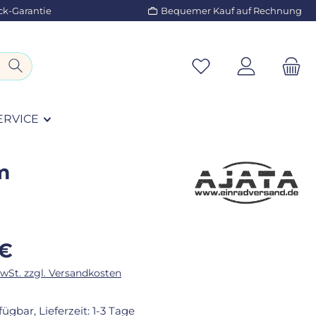
ck-Garantie
Bequemer Kauf auf Rechnung
ERVICE
m
eis:
 €
MwSt. zzgl. Versandkosten
fügbar, Lieferzeit: 1-3 Tage