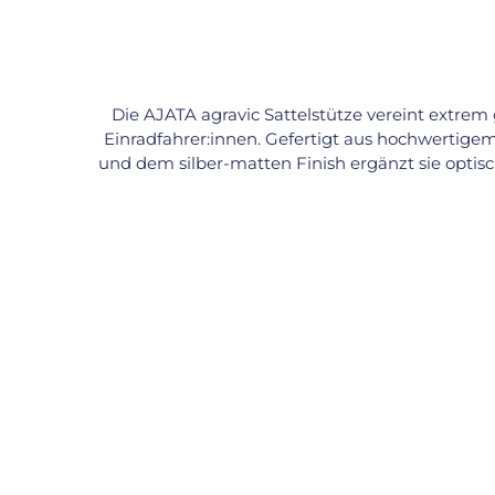
Die AJATA agravic Sattelstütze vereint extrem
Einradfahrer:innen. Gefertigt aus hochwertig
und dem silber-matten Finish ergänzt sie optisc
hält selbst den hohen Belastungen stand, die d
findest Du jederzeit schnell Deine ideale Sattel
das agravic Branding – ein klares Statement für 
Wahl für alle, die Freestyle auf höchstem Niveau betreiben. Technische Daten: – Durchmesser: 27,2 mm – Länge: 300 mm – Materia
(matt eloxiert) – Gewicht: ca. 178 g Hinweis:
Falls Dir die Stütze zu lang ist: Sie lässt sich p