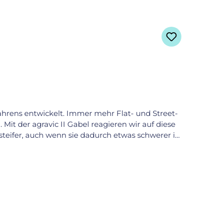
hrens entwickelt. Immer mehr Flat- und Street-
Mit der agravic II Gabel reagieren wir auf diese
eifer, auch wenn sie dadurch etwas schwerer ist
fen – perfekt für Gliding und Wheelwalk mit
e Auflagefläche einen besonders flachen Winkel
 g (ungekürzt, 500 mm Sitzrohr incl. Lagerschalen
d Praxistauglichkeit – gemacht für Training und