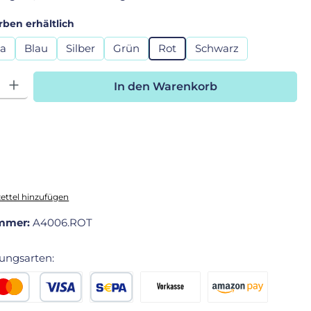
auswählen
rben erhältlich
la
Blau
Silber
Grün
Rot
Schwarz
hl: Gib den gewünschten Wert ein oder benutze die Schaltfläche
In den Warenkorb
ttel hinzufügen
mmer:
A4006.ROT
ungsarten:
edit- oder Debitkarte
SEPA Lastschrift
Vorkasse 2% Rabatt
Amazon Pay