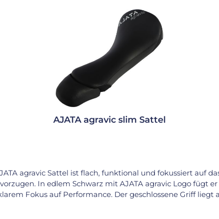
AJATA agravic slim Sattel
AJATA agravic Sattel ist flach, funktional und fokussiert auf da
evorzugen. In edlem Schwarz mit AJATA agravic Logo fügt er s
 klarem Fokus auf Performance. Der geschlossene Griff lieg
che und lange Haltbarkeit. Verstärkte Zonen vorne und hinte
olle - ideal für Freestyle Design: Schwarz mit AJATA agravi