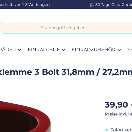
nerhalb von 1-3 Werktagen
30 Tage Geld-Zurü
RÄDER
EINRADTEILE
EINRADZUBEHÖR
S
lklemme 3 Bolt 31,8mm / 27,2m
Regulärer Pr
39,90
Preise inkl. 
Sofort ver