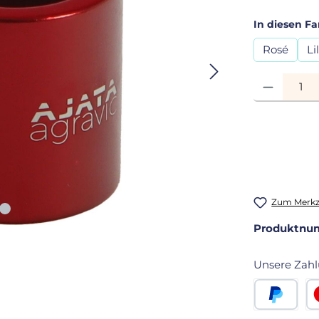
In diesen Fa
Rosé
Li
Produkt Anza
Zum Merkze
Produktnu
Unsere Zahl
PayPal
Kr