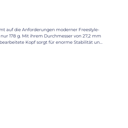
immt auf die Anforderungen moderner Freestyle-
 nur 178 g. Mit ihrem Durchmesser von 27,2 mm
bearbeitete Kopf sorgt für enorme Stabilität und
en. Dank der dezenten Scala zur Höhenjustierung
f der einen Seite das AJATA Logo, auf der anderen
timmt – die agravic Sattelstütze ist die richtige
esser Deiner Gabel passen – hier also 27,2 mm.
n der Gabel sitzt. Eine Kürzanleitung findest Du im