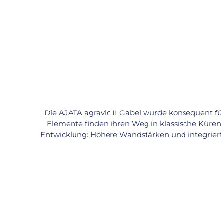
Die AJATA agravic II Gabel wurde konsequent f
Elemente finden ihren Weg in klassische Küren –
Entwicklung: Höhere Wandstärken und integriert
als die erste agravic Gabel. Die markant s
maximalem Gefühl und hohem Halt auf der Stand
der Schuhsohle, was dir bei anspruchsvollen Tric
und Schrauben) bietet die AJATA agravic II Gab