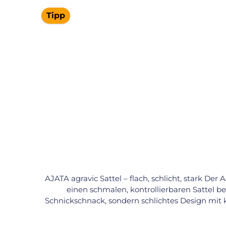
Tipp
AJATA agravic Sattel – flach, schlicht, stark Der 
einen schmalen, kontrollierbaren Sattel b
Schnickschnack, sondern schlichtes Design mit
Kunstleder überzeugt durch seine feine Oberflä
Nutzung.Flacher Sattel für präzise Kontr