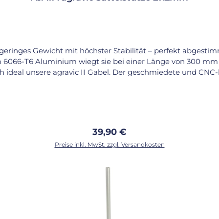
 geringes Gewicht mit höchster Stabilität – perfekt abgest
em 6066-T6 Aluminium wiegt sie bei einer Länge von 300 mm
h ideal unsere agravic II Gabel. Der geschmiedete und CNC-
urch Tricks, Hebelwirkungen und intensive Nutzung entsteh
höhe. Ein besonderes Detail sind die eingravierten Logos: Au
Qualität und Design. Leicht, stabil und optisch perfekt abges
l: Aluminium – Farbe: Silber
 Der Außendurchmesser der Sattelstütze muss zum Innendurchm
Regulärer Preis:
39,90 €
roblemlos kürzen. Achte darauf, dass sie mindestens 6 cm tief i
Preise inkl. MwSt. zzgl. Versandkosten
verlinkten Video.
In den Warenkorb