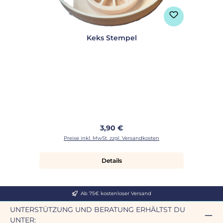
Keks Stempel
Regulärer Preis:
3,90 €
Preise inkl. MwSt. zzgl. Versandkosten
Details
Ab 75€ kostenloser Versand
UNTERSTÜTZUNG UND BERATUNG ERHÄLTST DU
UNTER: