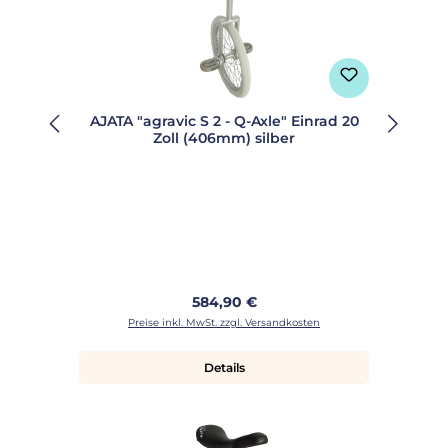
AJATA "agravic S 2 - Q-Axle" Einrad 20
Zoll (406mm) silber
Regulärer Preis:
584,90 €
Preise inkl. MwSt. zzgl. Versandkosten
Details