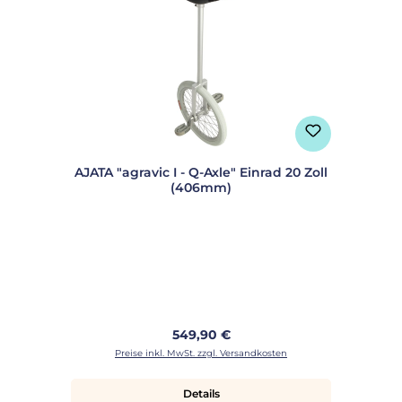
AJATA "agravic I - Q-Axle" Einrad 20 Zoll
(406mm)
Regulärer Preis:
549,90 €
Preise inkl. MwSt. zzgl. Versandkosten
Details