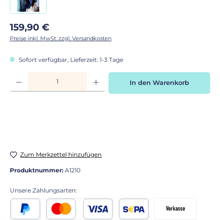
Regulärer Preis:
159,90 €
Preise inkl. MwSt. zzgl. Versandkosten
Sofort verfügbar, Lieferzeit: 1-3 Tage
Produkt Anzahl: Gib den gewünschten Wert ein oder benutze die Schaltflächen
In den Warenkorb
Zum Merkzettel hinzufügen
Produktnummer:
A1210
Unsere Zahlungsarten: