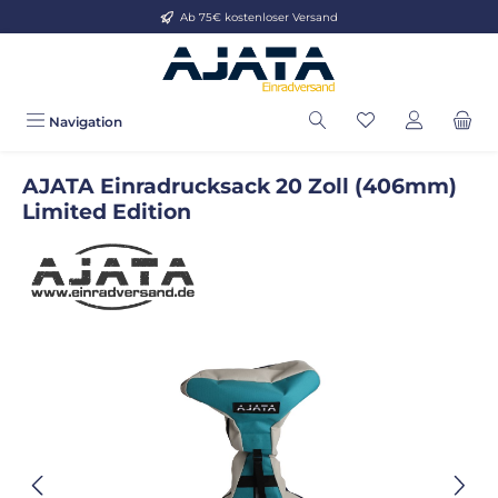
Ab 75€ kostenloser Versand
Zum Hauptinhalt springen
Navigation
AJATA Einradrucksack 20 Zoll (406mm)
Limited Edition
Bildergalerie überspringen