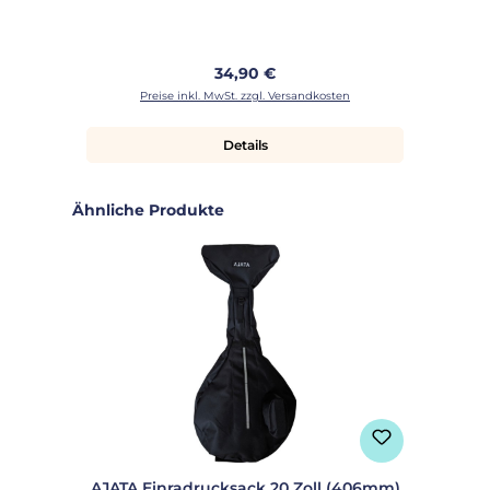
Regulärer Preis:
34,90 €
Preise inkl. MwSt. zzgl. Versandkosten
Details
Produktgalerie überspringen
Ähnliche Produkte
AJATA Einradrucksack 20 Zoll (406mm)