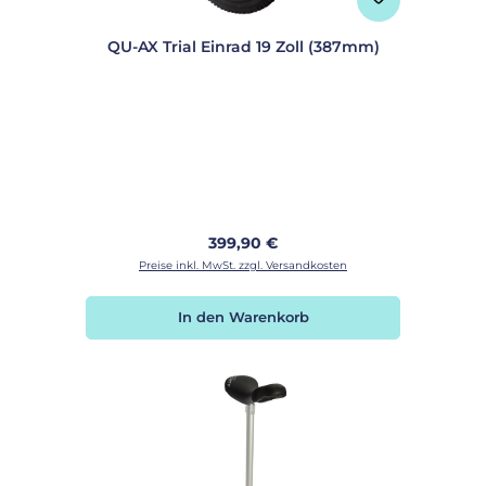
QU-AX Trial Einrad 19 Zoll (387mm)
Regulärer Preis:
399,90 €
Preise inkl. MwSt. zzgl. Versandkosten
In den Warenkorb