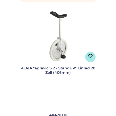
AJATA "agravic S 2 - StandUP" Einrad 20
Zoll (406mm)
Regulärer Preis:
404,90 €