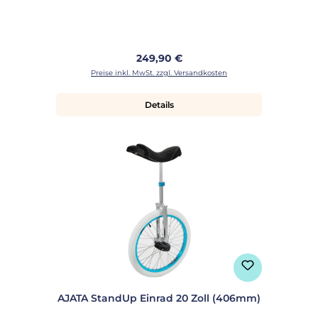
Regulärer Preis:
249,90 €
Preise inkl. MwSt. zzgl. Versandkosten
Details
AJATA StandUp Einrad 20 Zoll (406mm)