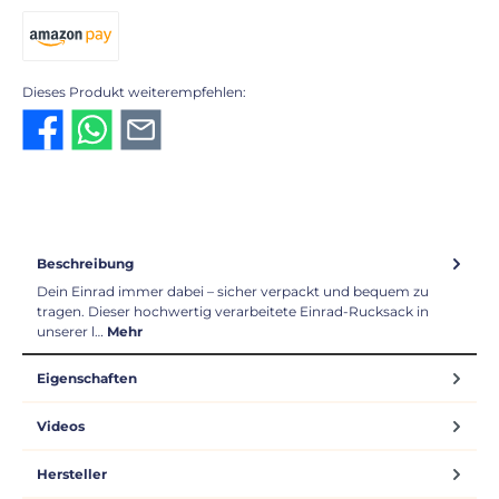
PayPal
Kredit- oder Debitkarte
SEPA Lastschrift
Vorkasse 2% Rabatt
Amazon Pay
Dieses Produkt weiterempfehlen:
Beschreibung
Dein Einrad immer dabei – sicher verpackt und bequem zu
tragen. Dieser hochwertig verarbeitete Einrad-Rucksack in
unserer l…
Mehr
Eigenschaften
Videos
Hersteller