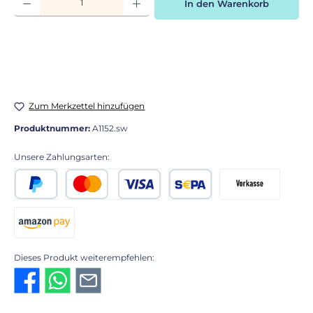
In den Warenkorb
Zum Merkzettel hinzufügen
Produktnummer:
A1152.sw
Unsere Zahlungsarten:
PayPal
Kredit- oder Debitkarte
SEPA Lastschrift
Vorkasse 2% Rabatt
Amazon Pay
Dieses Produkt weiterempfehlen: