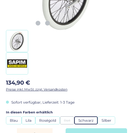
Regulärer Preis:
134,90 €
Preise inkl. MwSt. zzgl. Versandkosten
Sofort verfügbar, Lieferzeit: 1-3 Tage
auswählen
In diesen Farben erhältlich
Blau
Lila
Roségold
Rot
Schwarz
Silber
(Diese Option ist zurzeit nicht verfügbar.)
Produkt Anzahl: Gib den gewünschten Wert ein oder benutze die Schaltflächen