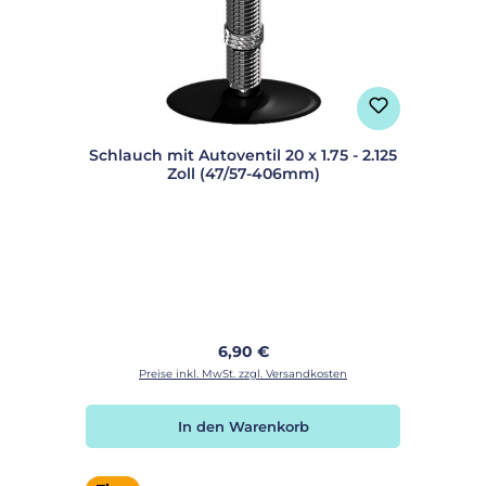
Schlauch mit Autoventil 20 x 1.75 - 2.125
Zoll (47/57-406mm)
Regulärer Preis:
6,90 €
Preise inkl. MwSt. zzgl. Versandkosten
In den Warenkorb