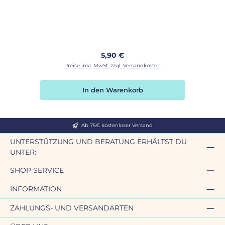
Regulärer Preis:
5,90 €
Preise inkl. MwSt. zzgl. Versandkosten
In den Warenkorb
Ab 75€ kostenloser Versand
UNTERSTÜTZUNG UND BERATUNG ERHÄLTST DU
UNTER:
SHOP SERVICE
INFORMATION
ZAHLUNGS- UND VERSANDARTEN