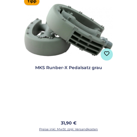
Tipp
MKS Runber-X Pedalsatz grau
Regulärer Preis:
31,90 €
Preise inkl. MwSt. zzgl. Versandkosten