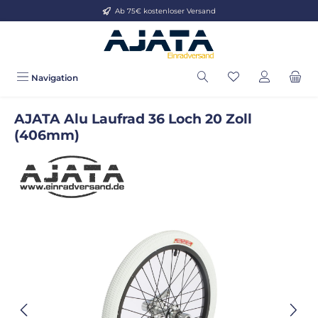
Ab 75€ kostenloser Versand
Zum Hauptinhalt springen
Navigation
AJATA Alu Laufrad 36 Loch 20 Zoll
(406mm)
Bildergalerie überspringen