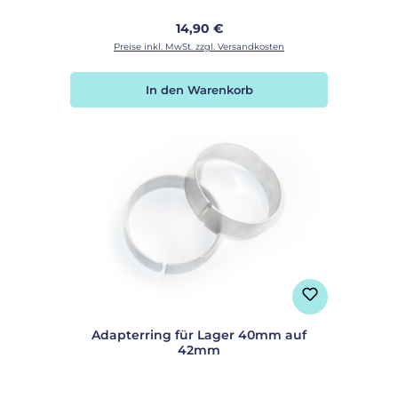
Regulärer Preis:
14,90 €
Preise inkl. MwSt. zzgl. Versandkosten
In den Warenkorb
Adapterring für Lager 40mm auf
42mm