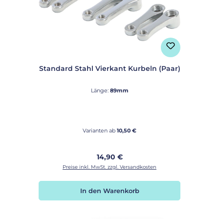
Standard Stahl Vierkant Kurbeln (Paar)
Länge:
89mm
Varianten ab
10,50 €
Regulärer Preis:
14,90 €
Preise inkl. MwSt. zzgl. Versandkosten
In den Warenkorb