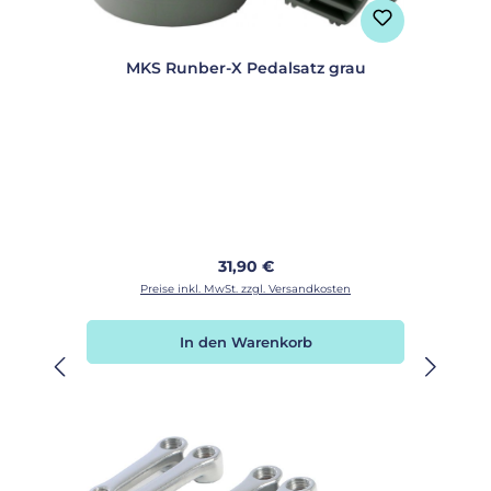
MKS Runber-X Pedalsatz grau
Regulärer Preis:
31,90 €
Preise inkl. MwSt. zzgl. Versandkosten
In den Warenkorb