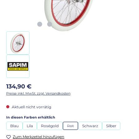
Regulärer Preis:
134,90 €
Preise inkl. MwSt. zzgl. Versandkosten
Aktuell nicht vorrätig
auswählen
In diesen Farben erhältlich
Blau
Lila
Roségold
Rot
Schwarz
Silber
(Diese Option ist zurzeit nicht verfügbar.)
Zum Merkzettel hinzufügen