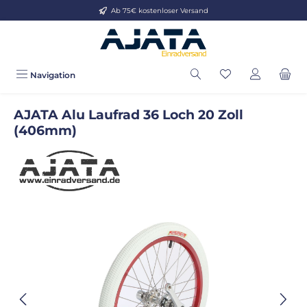
Ab 75€ kostenloser Versand
Zum Hauptinhalt springen
Navigation
AJATA Alu Laufrad 36 Loch 20 Zoll
(406mm)
Bildergalerie überspringen