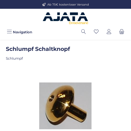
Ab 75€ kostenloser Versand
Zum Hauptinhalt springen
Navigation
Schlumpf Schaltknopf
Schlumpf
Bildergalerie überspringen