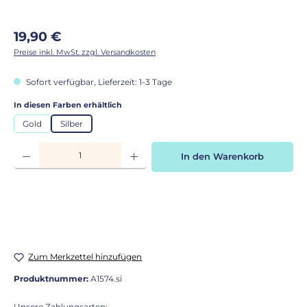
Regulärer Preis:
19,90 €
Preise inkl. MwSt. zzgl. Versandkosten
Sofort verfügbar, Lieferzeit: 1-3 Tage
auswählen
In diesen Farben erhältlich
Gold
Silber
Produkt Anzahl: Gib den gewünschten Wert ein oder benutze die Schaltflächen
In den Warenkorb
Zum Merkzettel hinzufügen
Produktnummer:
A1574.si
Unsere Zahlungsarten: