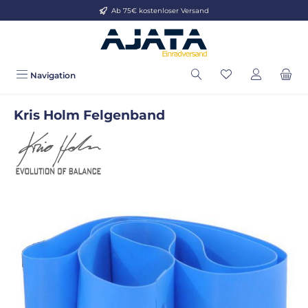
Ab 75€ kostenloser Versand
Zum Hauptinhalt springen
Navigation
Kris Holm Felgenband
Bildergalerie überspringen