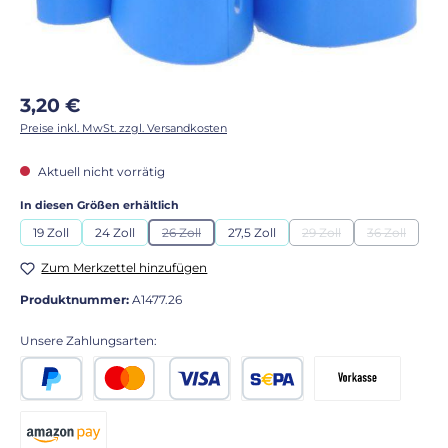
Regulärer Preis:
3,20 €
Preise inkl. MwSt. zzgl. Versandkosten
Aktuell nicht vorrätig
auswählen
In diesen Größen erhältlich
19 Zoll
24 Zoll
26 Zoll
27,5 Zoll
29 Zoll
36 Zoll
(Diese Option ist zurzeit nicht verfügbar.)
(Diese Option ist zurzei
(Diese Optio
Zum Merkzettel hinzufügen
Produktnummer:
A1477.26
Unsere Zahlungsarten:
PayPal
Kredit- oder Debitkarte
SEPA Lastschrift
Vorkasse 2% Rabatt